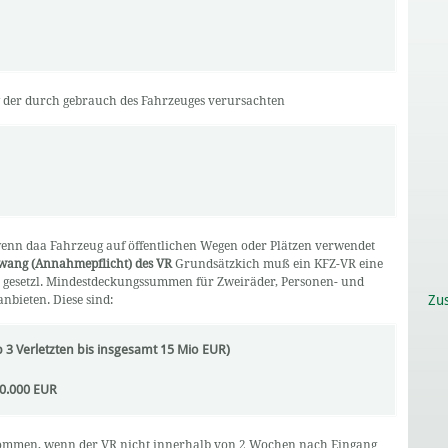
g der durch gebrauch des Fahrzeuges verursachten
wenn daa Fahrzeug auf öffentlichen Wegen oder Plätzen verwendet
wang (Annahmepflicht) des VR
Grundsätzkich muß ein KFZ-VR eine
n gesetzl. Mindestdeckungssummen für Zweiräder, Personen- und
Zu
nbieten. Diese sind:
3 Verletzten bis insgesamt 15 Mio EUR)
0.000 EUR
enommen, wenn der VR nicht innerhalb von 2 Wochen nach Eingang