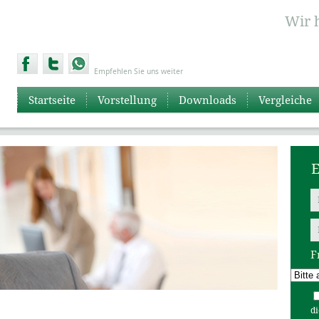
Wir 
Empfehlen Sie uns weiter
Startseite
Vorstellung
Downloads
Vergleiche
E
F
d