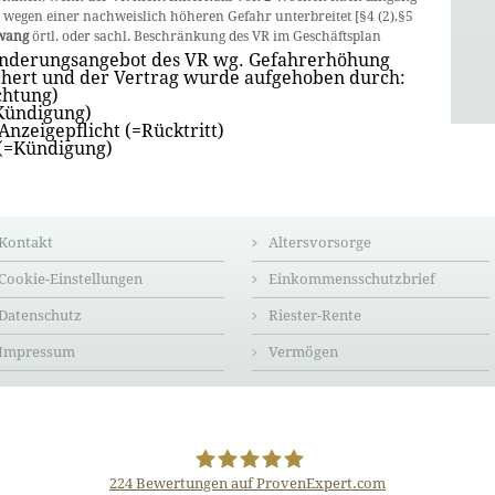
t wegen einer nachweislich höheren Gefahr unterbreitet [§4 (2),§5
wang
örtl. oder sachl. Beschränkung des VR im Geschäftsplan
Änderungsangebot des VR wg. Gefahrerhöhung
ichert und der Vertrag wurde aufgehoben durch:
chtung)
Kündigung)
Anzeigepflicht (=Rücktritt)
 (=Kündigung)
Kontakt
Altersvorsorge
Cookie-Einstellungen
Einkommensschutzbrief
Datenschutz
Riester-Rente
Impressum
Vermögen
224
Bewertungen auf ProvenExpert.com